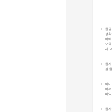
한글
정확
어에
모국
지 
한자
잘 
이미
어려
미있
한자