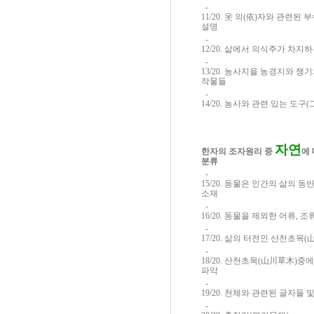
-
11/20. 옷 의(依)자와 관련된 
설명
-
12/20. 삶에서 의식주가 차지
-
13/20. 농사지을 농경지와 
작물들
-
14/20. 농사와 관련 있는 도구
자연
한자의 조자원리 중
에
분류
-
15/20. 동물은 인간의 삶의 
소재
-
16/20. 동물을 제외한 어류, 조
-
17/20. 삶의 터전인 산천초목
-
18/20. 산천초목(山川草木)중
파악
-
19/20. 천체와 관련된 글자들 
-