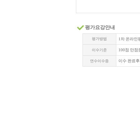
평가요강안내
평가방법
1차 온라인평
100점 만점
이수기준
이수 완료후
연수이수증