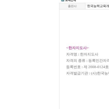
한국능력교육
출판사
<한자지도사
>
자격명
: 한자지도사
자격의 종류
:
등록민간자
등록번호
:
제
2008-0124
호
자격발급기관
: (사)
한국능