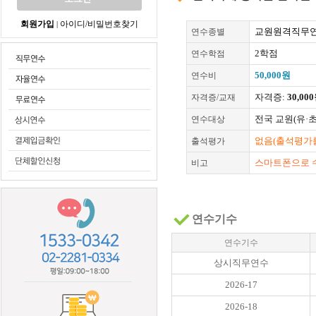
회원가입
아이디/비밀번호찾기
|
교원원격직무연
연수종별
2학점
연수학점
50,000원
연수비
자격증:
30,00
자격증/교재
전국 교원(유·
연수대상
없음(출석평가를
출석평가
스마트폰으로 
비고
연수기수
연수기수
상시직무연수
2026-17
2026-18