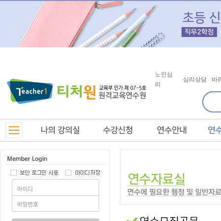
노인심
심리상담
바
리