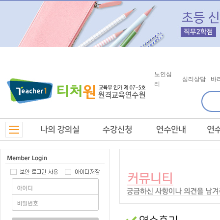
노인심
심리상담
바
리