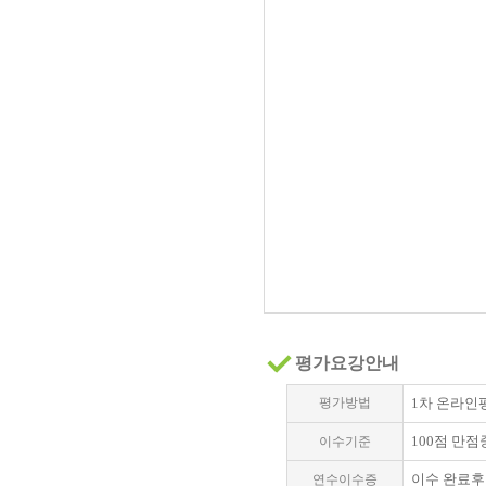
평가요강안내
평가방법
1차 온라인평
100점 만점
이수기준
이수 완료후
연수이수증