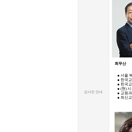
최무산
● 서울 
●
한국교
● 한국
● (현)
강사진 안내
● 교원
● 최신