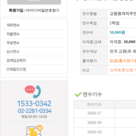
회원가입
아이디/비밀번호찾기
|
교원원격직무연
연수종별
2학점
연수학점
50,000원
연수비
자격증:
30,00
자격증/교재
전국 교원(유·
연수대상
없음(출석평가를
출석평가
스마트폰으로 
비고
연수기수
연수기수
2026-17
2026-18
2026-19