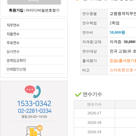
회원가입
아이디/비밀번호찾기
|
교원원격직무연
연수종별
2학점
연수학점
50,000원
연수비
자격증:
30,00
자격증/교재
전국 교원(유·
연수대상
없음(출석평가를
출석평가
스마트폰으로 
비고
연수기수
연수기수
2026-17
2026-18
2026-19