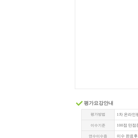
평가요강안내
평가방법
1차 온라인평
100점 만점
이수기준
이수 완료후
연수이수증