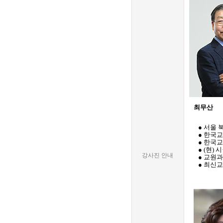
최무산
● 서울 
●
한국교
● 한국
● (현)
강사진 안내
● 교원
● 최신