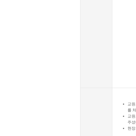
교원
를 
교원
주셨
현장