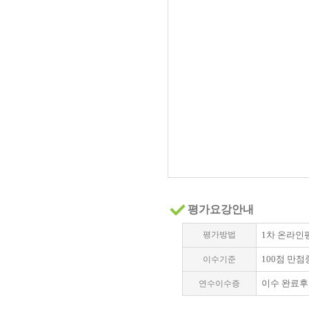
평가요강안내
평가방법
1차 온라인평
100점 만점
이수기준
이수 완료후
연수이수증