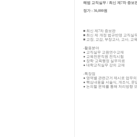
해법 교직실무 / 최신 제7차 증보
정가 : 36,000원
■ 최신 제7차 증보판
■ 최신 제·개정 법규반영 교직실
■ 교장, 교감, 부장교사, 교사,
-활용분야
● 교직실무 교원연수교재
● 교육전문직원 전직시험
● 장학·교육행정 실무자료
● 대학교직실무 강의 교재
-특장점
● 영역별 관련근거 제시로 업무
● 핵심내용을 서술식, 개조식, 
● 논의할 문제를 통해 처리방향 