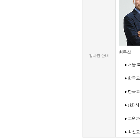
최무산
강사진 안내
● 서울 
●
한국교
● 한국
● (현)
● 교원
● 최신