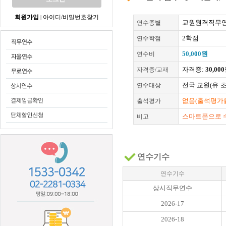
회원가입
아이디/비밀번호찾기
|
교원원격직무연
연수종별
2학점
연수학점
50,000원
연수비
자격증:
30,00
자격증/교재
전국 교원(유·
연수대상
없음(출석평가를
출석평가
스마트폰으로 
비고
연수기수
연수기수
상시직무연수
2026-17
2026-18