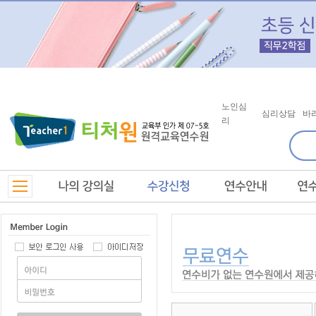
노인심
심리상담
바
리