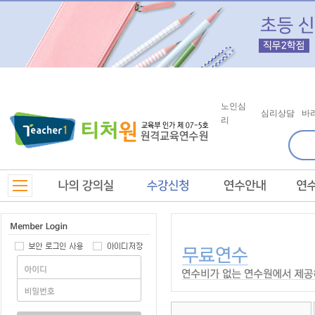
노인심
심리상담
바
리