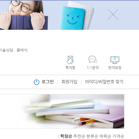
미술상담
클래식
↑학점순
추천순
분류순
제목순
가격순