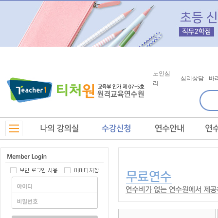
노인심
심리상담
바
리