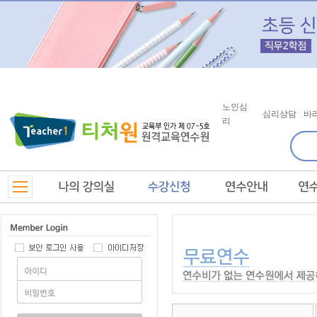
노인심
심리상담
바
리