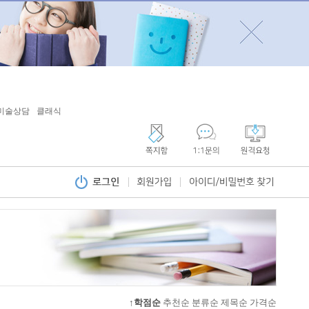
미술상담
클래식
↑학점순
추천순
분류순
제목순
가격순