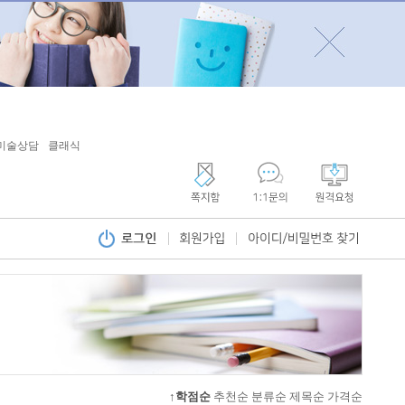
미술상담
클래식
↑학점순
추천순
분류순
제목순
가격순