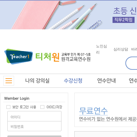
노인심
심리상담
바
리