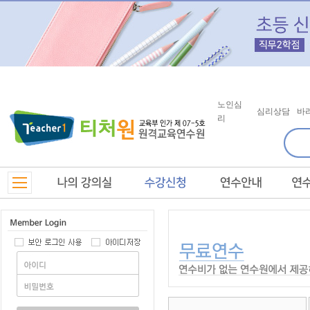
노인심
심리상담
바
리