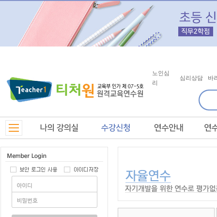
노인심
심리상담
바
리