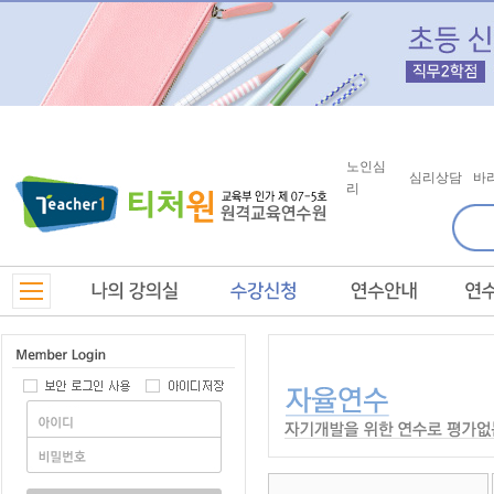
노인심
심리상담
바
리