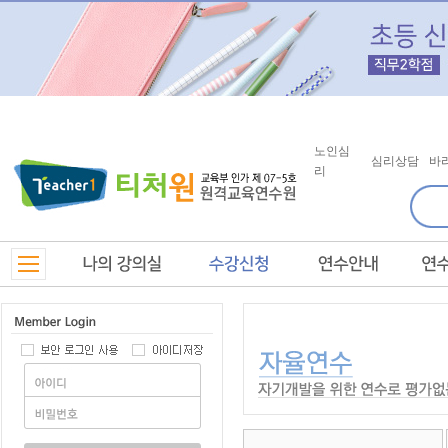
노인심
심리상담
바
리