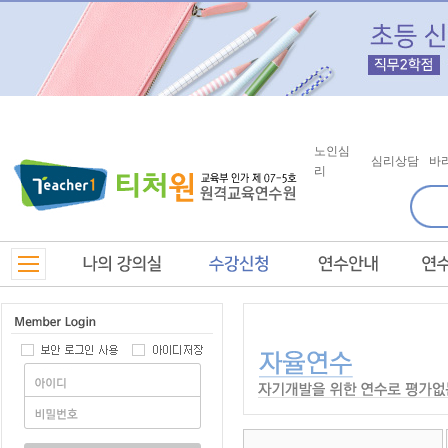
노인심
심리상담
바
리