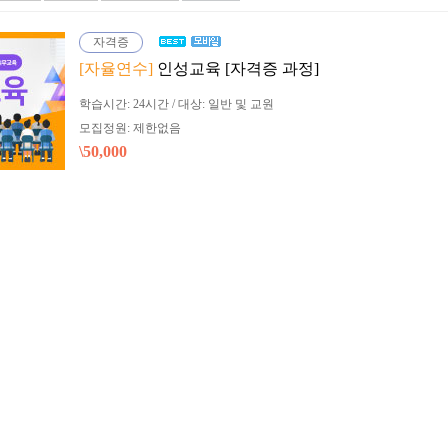
자격증
[자율연수]
인성교육 [자격증 과정]
학습시간: 24시간 / 대상: 일반 및 교원
모집정원: 제한없음
\50,000