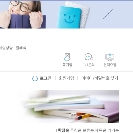
미술상담
클래식
↑학점순
추천순
분류순
제목순
가격순