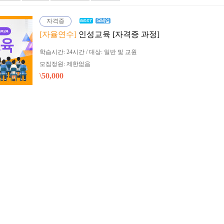
자격증
[자율연수]
인성교육 [자격증 과정]
학습시간: 24시간 / 대상: 일반 및 교원
모집정원: 제한없음
\50,000