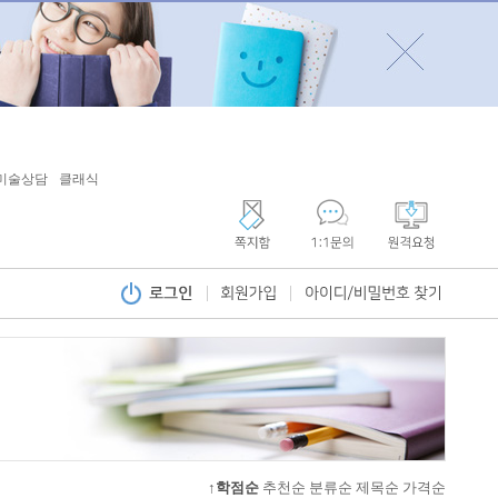
미술상담
클래식
↑학점순
추천순
분류순
제목순
가격순