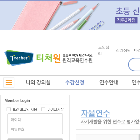
노인심
심리상담
바
리