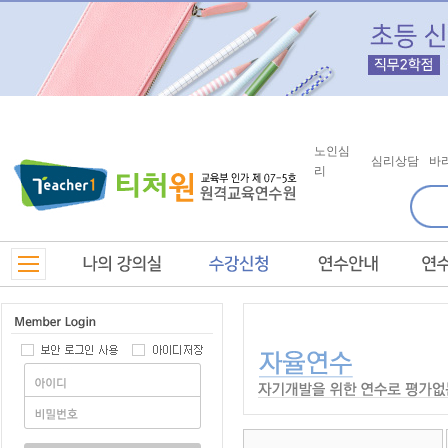
노인심
심리상담
바
리