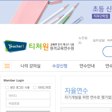
노인심
심리상담
바
리