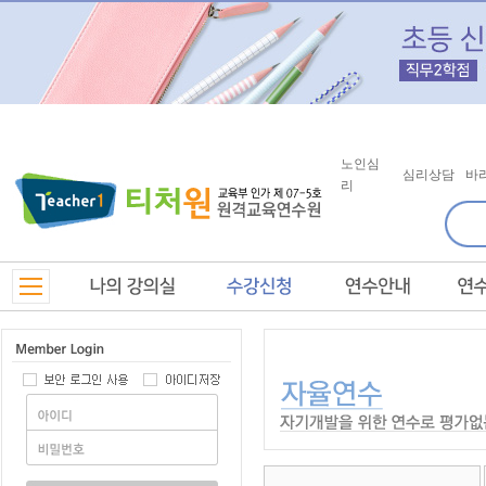
노인심
심리상담
바
리