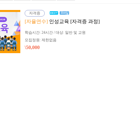
자격증
[자율연수]
인성교육 [자격증 과정]
학습시간: 24시간 / 대상: 일반 및 교원
모집정원: 제한없음
\50,000