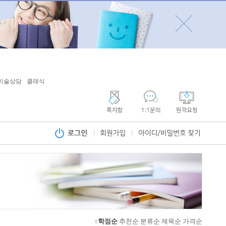
미술상담
클래식
↑학점순
추천순
분류순
제목순
가격순