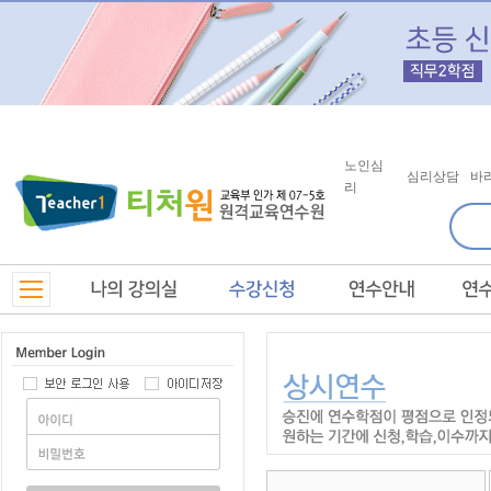
노인심
심리상담
바
리