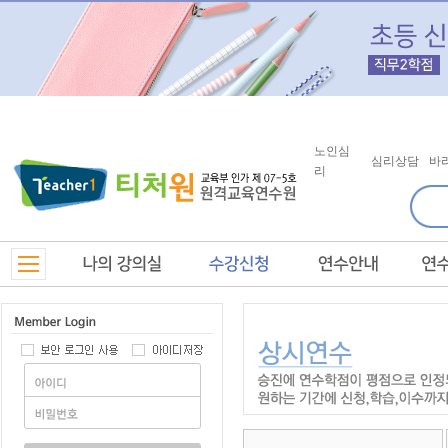
노인심
심리상담
바
리