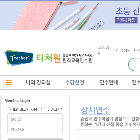
노인심
심리상담
바
리