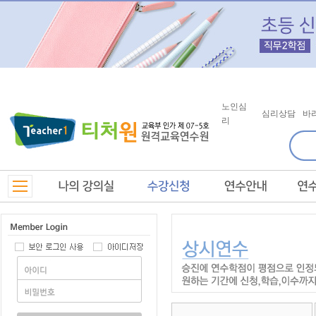
노인심
심리상담
바
리