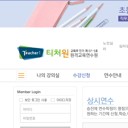
노인심
심리
리