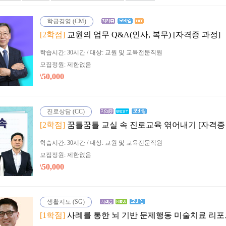
학급경영 (CM)
[2학점]
교원의 업무 Q&A(인사, 복무) [자격증 과정]
학습시간: 30시간 / 대상: 교원 및 교육전문직원
모집정원: 제한없음
\50,000
진로상담 (CC)
[2학점]
꿈틀꿈틀 교실 속 진로교육 엮어내기 [자격증
학습시간: 30시간 / 대상: 교원 및 교육전문직원
모집정원: 제한없음
\50,000
생활지도 (SG)
[1학점]
사례를 통한 뇌 기반 문제행동 미술치료 리포트