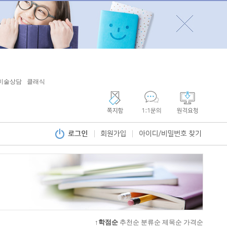
미술상담
클래식
↑학점순
추천순
분류순
제목순
가격순