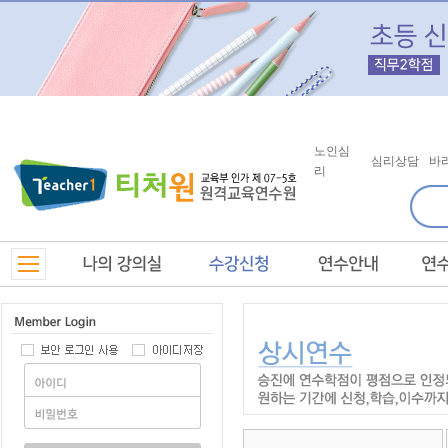
노인심
심리상담
바
리