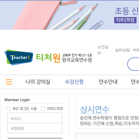
노인심
심리상담
바
리