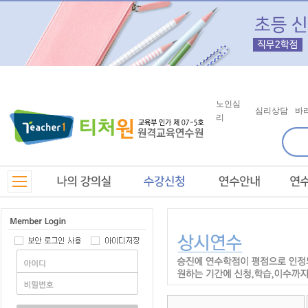
노인심
심리상담
바
리