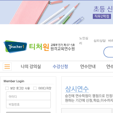
노인심
심리상담
바
리