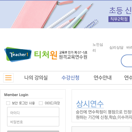
노인심
심리상담
바
리