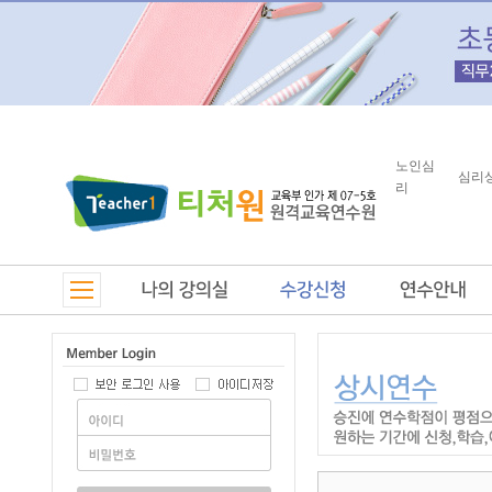
노인심
심리
리