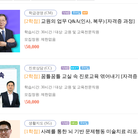
학급경영 (CM)
[2학점]
교원의 업무 Q&A(인사, 복무) [자격증 과정]
학습시간: 30시간 / 대상: 교원 및 교육전문직원
모집정원: 제한없음
\50,000
진로상담 (CC)
[2학점]
꿈틀꿈틀 교실 속 진로교육 엮어내기 [자격증
학습시간: 30시간 / 대상: 교원 및 교육전문직원
모집정원: 제한없음
\50,000
생활지도 (SG)
[1학점]
사례를 통한 뇌 기반 문제행동 미술치료 리포트