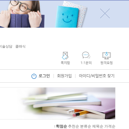
미술상담
클래식
↑학점순
추천순
분류순
제목순
가격순