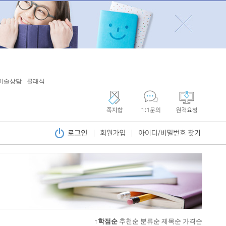
미술상담
클래식
↑학점순
추천순
분류순
제목순
가격순