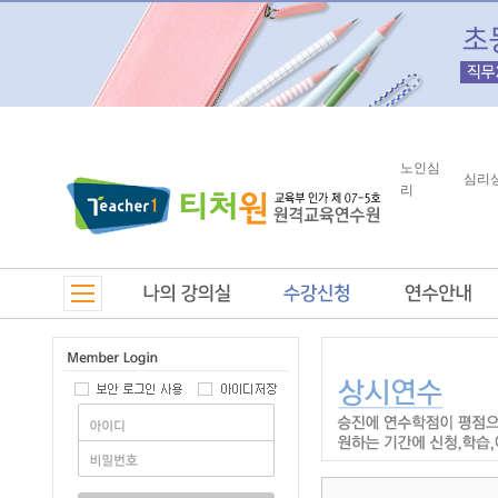
노인심
심리
리