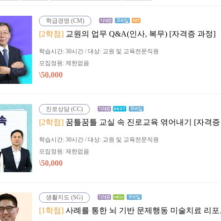
학급경영 (CM)
[2학점]
교원의 업무 Q&A(인사, 복무) [자격증 과정]
학습시간: 30시간 / 대상: 교원 및 교육전문직원
모집정원: 제한없음
\50,000
진로상담 (CC)
[2학점]
꿈틀꿈틀 교실 속 진로교육 엮어내기 [자격증
학습시간: 30시간 / 대상: 교원 및 교육전문직원
모집정원: 제한없음
\50,000
생활지도 (SG)
[1학점]
사례를 통한 뇌 기반 문제행동 미술치료 리포트