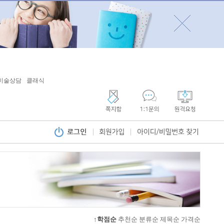
미술상담
클래식
↑학점순
추천순
분류순
제목순
가격순