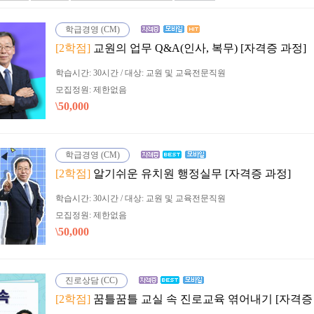
학급경영 (CM)
[2학점]
교원의 업무 Q&A(인사, 복무) [자격증 과정]
학습시간: 30시간 / 대상: 교원 및 교육전문직원
모집정원: 제한없음
\50,000
학급경영 (CM)
[2학점]
알기쉬운 유치원 행정실무 [자격증 과정]
학습시간: 30시간 / 대상: 교원 및 교육전문직원
모집정원: 제한없음
\50,000
진로상담 (CC)
[2학점]
꿈틀꿈틀 교실 속 진로교육 엮어내기 [자격증