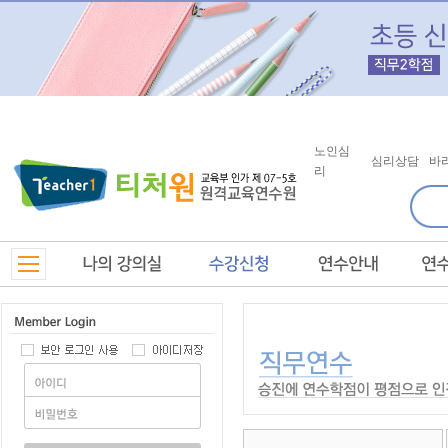
노인심
심리상담
바
리