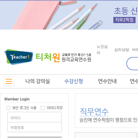
노인심
심리상담
바
리