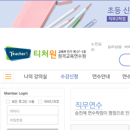
노인심
심리상담
바
리