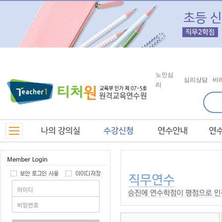
노인심
심리상담
바
리