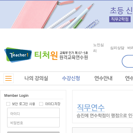
노인심
심리상담
바
리