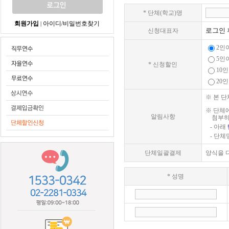
* 단체(학교)명
회원가입
아이디/비밀번호찾기
|
로그인 
신청대표자
2인
5인
* 신청할인
10
20
※ 본 
※ 단체
알림사항
첨부하여
- 아래
- 단체
단체일괄결제
양식을 
* 성명