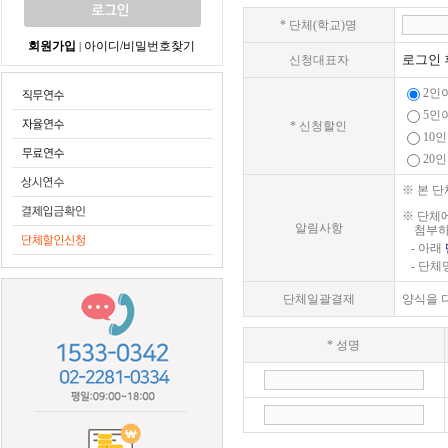
* 단체(학교)명
회원가입
아이디/비밀번호찾기
|
로그인 
신청대표자
2인
5인
* 신청할인
10
20
※ 본 
※ 단체
알림사항
첨부하여
- 아래
- 단체
단체일괄결제
양식을 
* 성명