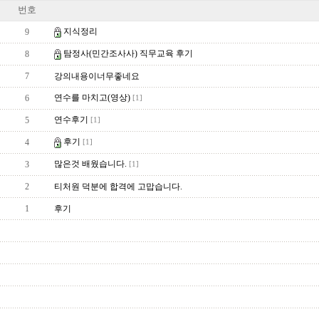
번호
지식정리
9
탐정사(민간조사사) 직무교육 후기
8
7
강의내용이너무좋네요
연수를 마치고(영상)
6
[1]
연수후기
5
[1]
후기
4
[1]
많은것 배웠습니다.
3
[1]
2
티처원 덕분에 합격에 고맙습니다.
1
후기