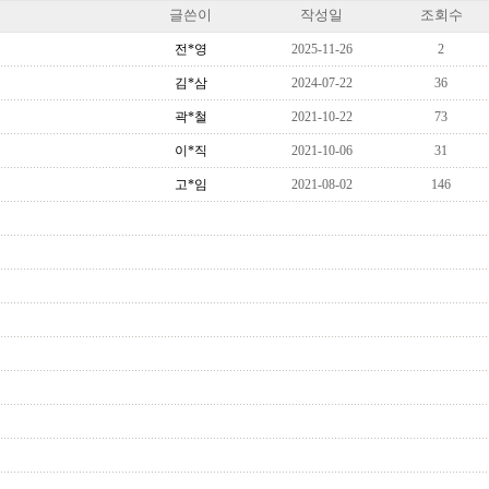
글쓴이
작성일
조회수
전*영
2025-11-26
2
김*삼
2024-07-22
36
곽*철
2021-10-22
73
이*직
2021-10-06
31
고*임
2021-08-02
146