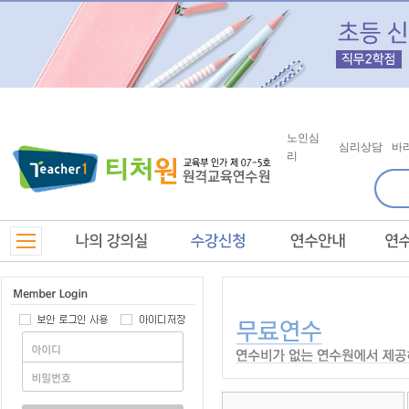
노인심
심리상담
바
리