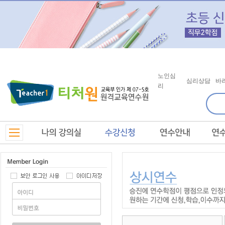
노인심
심리상담
바
리